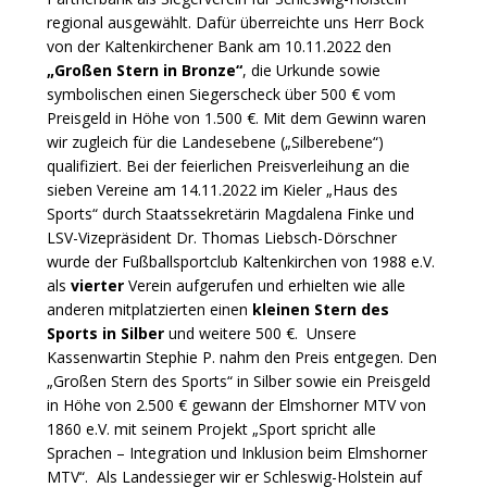
regional ausgewählt. Dafür überreichte uns Herr Bock
von der Kaltenkirchener Bank am 10.11.2022 den
„Großen Stern in Bronze“
, die Urkunde sowie
symbolischen einen Siegerscheck über 500 € vom
Preisgeld in Höhe von 1.500 €. Mit dem Gewinn waren
wir zugleich für die Landesebene („Silberebene“)
qualifiziert. Bei der feierlichen Preisverleihung an die
sieben Vereine am 14.11.2022 im Kieler „Haus des
Sports“ durch Staatssekretärin Magdalena Finke und
LSV-Vizepräsident Dr. Thomas Liebsch-Dörschner
wurde der Fußballsportclub Kaltenkirchen von 1988 e.V.
als
vierter
Verein aufgerufen und erhielten wie alle
anderen mitplatzierten einen
kleinen Stern des
Sports in Silber
und weitere 500 €. Unsere
Kassenwartin Stephie P. nahm den Preis entgegen. Den
„Großen Stern des Sports“ in Silber sowie ein Preisgeld
in Höhe von 2.500 € gewann der Elmshorner MTV von
1860 e.V. mit seinem Projekt „Sport spricht alle
Sprachen – Integration und Inklusion beim Elmshorner
MTV“. Als Landessieger wir er Schleswig-Holstein auf