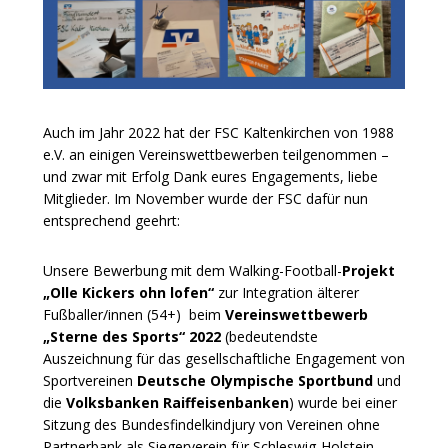
Auch im Jahr 2022 hat der FSC Kaltenkirchen von 1988
e.V. an einigen Vereinswettbewerben teilgenommen –
und zwar mit Erfolg Dank eures Engagements, liebe
Mitglieder. Im November wurde der FSC dafür nun
entsprechend geehrt:
Unsere Bewerbung mit dem Walking-Football-
Projekt
„Olle Kickers ohn lofen“
zur Integration älterer
Fußballer/innen (54+) beim
Vereinswettbewerb
„Sterne des Sports“ 2022
(bedeutendste
Auszeichnung für das gesellschaftliche Engagement von
Sportvereinen
Deutsche Olympische Sportbund
und
die
Volksbanken Raiffeisenbanken
) wurde bei einer
Sitzung des Bundesfindelkindjury von Vereinen ohne
Partnerbank als Siegerverein für Schleswig-Holstein