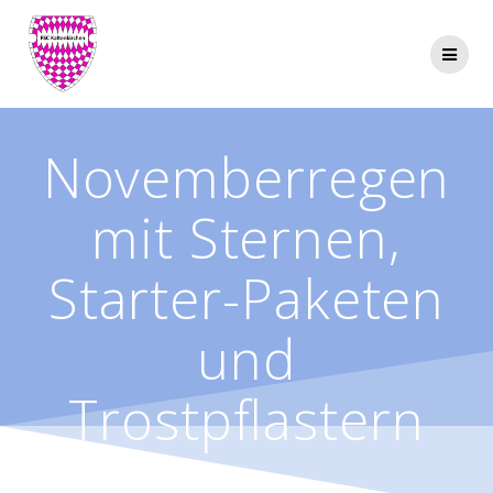
Zum
Inhalt
springen
Novemberregen
mit Sternen,
Starter-Paketen
und
Trostpflastern