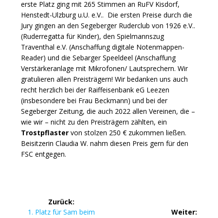
erste Platz ging mit 265 Stimmen an RuFV Kisdorf,
Henstedt-Ulzburg u.U. e.V.. Die ersten Preise durch die
Jury gingen an den Segeberger Ruderclub von 1926 e.V..
(Ruderregatta für Kinder), den Spielmannszug
Traventhal e.V. (Anschaffung digitale Notenmappen-
Reader) und die Sebarger Speeldeel (Anschaffung
Verstärkeranlage mit Mikrofonen/ Lautsprechern. Wir
gratulieren allen Preisträgern! Wir bedanken uns auch
recht herzlich bei der Raiffeisenbank eG Leezen
(insbesondere bei Frau Beckmann) und bei der
Segeberger Zeitung, die auch 2022 allen Vereinen, die –
wie wir – nicht zu den Preisträgern zählten, ein
Trostpflaster
von stolzen 250 € zukommen ließen.
Beisitzerin Claudia W. nahm diesen Preis gern für den
FSC entgegen.
Beitragsnavigation
Zurück:
Vorheriger
1. Platz für Sam beim
Weiter: