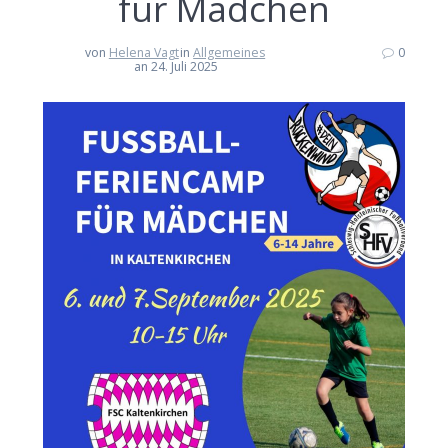
für Mädchen
von
Helena Vagt
in
Allgemeines
0
an 24. Juli 2025