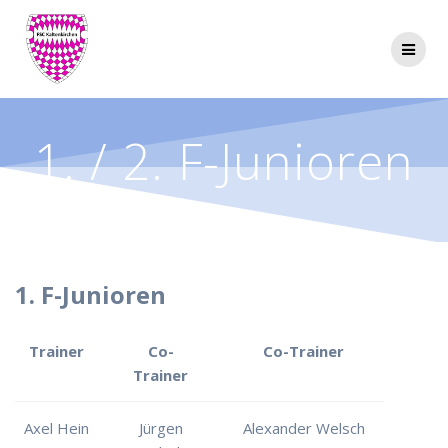
Zum
Inhalt
springen
1. / 2. F-Junioren
1. F-Junioren
Trainer
Co-
Co-Trainer
Trainer
Axel Hein
Jürgen
Alexander Welsch