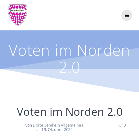
Zum
Inhalt
springen
Voten im Norden
2.0
Voten im Norden 2.0
von
Dörte Lemke
in
Allgemeines
0
an 19. Oktober 2022