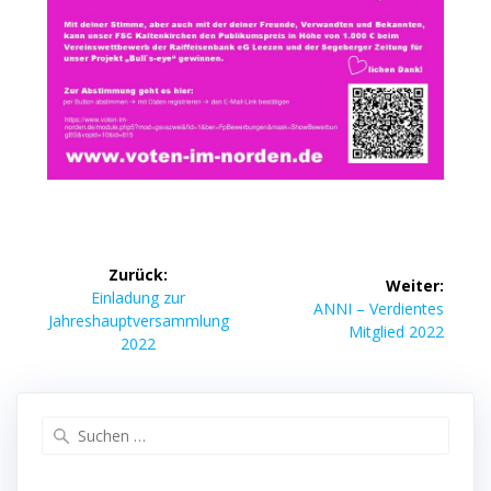
Beitragsnavigation
Zurück:
Weiter:
Vorheriger
Einladung zur
Nächster
ANNI – Verdientes
Beitrag:
Jahreshauptversammlung
Beitrag:
Mitglied 2022
2022
Suche
nach: