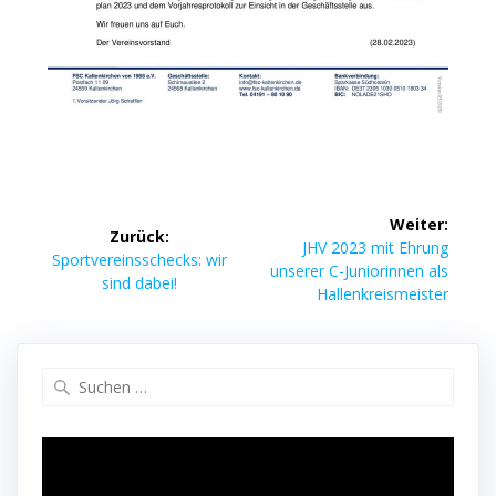
Beitragsnavigation
Weiter:
Zurück:
Nächster
JHV 2023 mit Ehrung
Vorheriger
Sportvereinsschecks: wir
Beitrag:
unserer C-Juniorinnen als
Beitrag:
sind dabei!
Hallenkreismeister
Suche
nach: