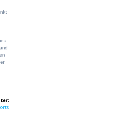
unkt
neu
mand
den
uer
ter:
orts