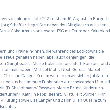
uptversammlung im Jahr 2021 erst am 10. August im Bürgerh
r, Jörg Scheffler, begrüßte neben den Mitgliedern aus allen
Faruk Gökdurmus von unserer FSG mit Fetihspor Kaltenkir
dern und Trainern/innen, die während des Lockdowns die
 Treue gehalten haben, aber auch denjenigen, die
n (Birgit Gasde, Meike Bolzmann und Steffi Konsorr) und 
übernommen haben (Michael Mohr, Noah Gerdes, Marcel
i, Christian Gänge). Zudem wurden unser sieben Jubilare fü
eit und aus bestimmten Funktionen ausscheidenden Mitglied
ein (Fußballobmann/ Passwart Martin Brück, Kinderturn-
nderturnen+ Kathrin Rapp) geehrt. Gratuliert wurden Finn
B-Prüfung sowie Lisa Langer und Zabih Ullah Quasim zum
srichter.