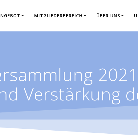
ANGEBOT
MITGLIEDERBEREICH
ÜBER UNS
U
ersammlung 2021
nd Verstärkung d