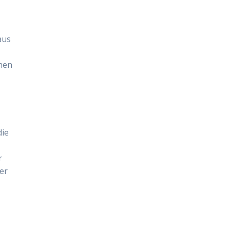
aus
chen
die
r
er