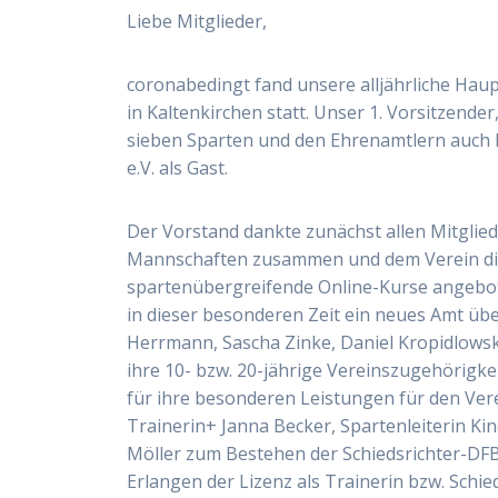
Liebe Mitglieder,
coronabedingt fand unsere alljährliche Ha
in Kaltenkirchen statt. Unser 1. Vorsitzende
sieben Sparten und den Ehrenamtlern auch 
e.V. als Gast.
Der Vorstand dankte zunächst allen Mitglie
Mannschaften zusammen und dem Verein die
spartenübergreifende Online-Kurse angebote
in dieser besonderen Zeit ein neues Amt 
Herrmann, Sascha Zinke, Daniel Kropidlowsk
ihre 10- bzw. 20-jährige Vereinszugehörigk
für ihre besonderen Leistungen für den Ver
Trainerin+ Janna Becker, Spartenleiterin Ki
Möller zum Bestehen der Schiedsrichter-DF
Erlangen der Lizenz als Trainerin bzw. Schied